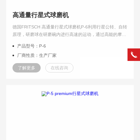
高通量行星式球磨机
德国FRITSCH 高通量行星式球磨机P-6利用行星公转、自转
原理，研磨球在研磨碗内进行高速的运动，通过高能的摩擦
力和撞击力实现样品的粉碎，可快速将样品研磨至1μm以
产品型号：P-6
下。P-6适用于实验室坚硬的到软而脆的样品及悬浊液中样
厂商性质：生产厂家
品的研磨，是超细粉粉碎，制药行业样品处理，新材料的制
备，生物医药，组织粉碎等领域的不错选择。
了解更多
在线咨询