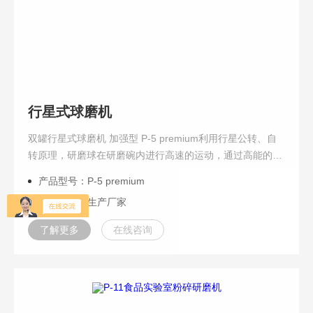
行星式球磨机
双罐行星式球磨机 加强型 P-5 premium利用行星公转、自
转原理，研磨球在研磨碗内进行高速的运动，通过高能的摩
擦力和撞击力实现样品的粉碎，加强型 P-5 premium 有高
产品型号：P-5 premium
达2.2kw的马达驱动力，转速800rpm ，很高的离心加速
厂商性质：生产厂家
度，可快速将样品研磨至0.1μm以下。
了解更多
在线咨询