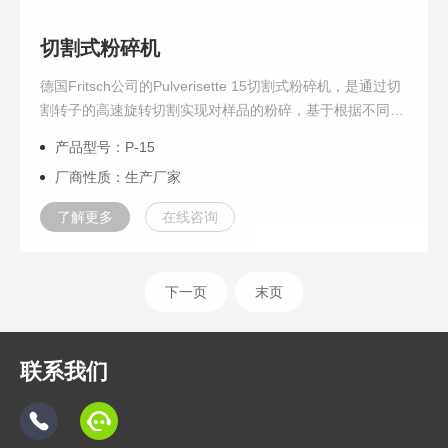
切割式粉碎机
德国Fritsch公司的Pulverisette 15切割式粉碎机，是通过切
割转子的高速旋转切割实现对样品的粉碎，基于根据不同材
料切割和研磨的特点，对带有不同几何形状切割边缘的切刀
产品型号：P-15
进行理想化排列，设置不同的切割角度，从而实现切割转子
厂商性质：生产厂家
以zui高的效率对材料进行研磨和粉碎。
了解更多
在线咨询
下一页
末页
联系我们