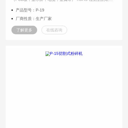
机，其通过切割转子的高速旋转切割实现对样品的粉碎。
产品型号：P-19
P19根据不同材料切割的特点，对带有不同几何形状切割边
厂商性质：生产厂家
缘的切刀进行理想化排列，设置不同的切割角度，从而实现
切割转子以较高的效率对材料进行研磨。
了解更多
在线咨询