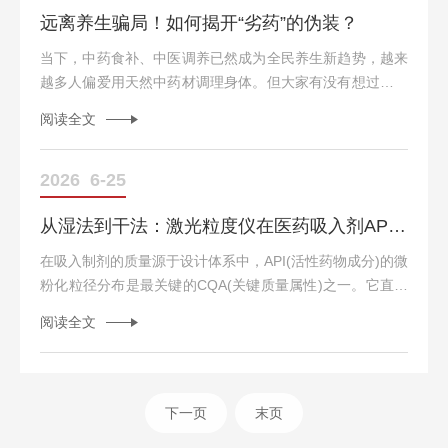
远离养生骗局！如何揭开“劣药”的伪装？
大，需联系厂家调试。2.分散模块保养干法模块：清理进样
器与旋风分离器残留粉末，润滑进样阀。湿法模块：排空循
当下，中药食补、中医调养已然成为全民养生新趋势，越来
环液路，用去...
越多人偏爱用天然中药材调理身体。但大家有没有想过：你
重金入手的养生药材，真的是正品好药吗？市面上养生乱象
阅读全文
层出不穷：天价天山雪莲延寿膏、动辄4000元的所谓私人定
制药方、号称能抗癌的专属中药套餐，更有不少无良商家在
中药配方中非法添加西药成分……看似养生的良药，实则是
2026
6-25
有伤身威胁的劣药！Q1TOYOU“劣药”如何使消费者破防？
从湿法到干法：激光粒度仪在医药吸入剂API微粉化粒径控制中的关键参数设置
1、安全性威胁：部分劣质中药材存在重金属、二氧化硫、
黄曲霉毒素严重超标的问题，这些有害物质无法通过简单清
在吸入制剂的质量源于设计体系中，API(活性药物成分)的微
洗...
粉化粒径分布是最关键的CQA(关键质量属性)之一。它直接
决定肺部沉积率和批间一致性。然而，一个令人头疼的现象
阅读全文
屡见不鲜：同一批微粉化API，用湿法测是D90=2.8μm，用
干法测却变成了D90=4.5μm。哪个是对的？粒径控制的核
心，不在于仪器型号，而在于分散能量的精确量化。本文将
深入剖析从湿法切换至干法检测的逻辑拐点，并解密API微
下一页
末页
粉化粒径控制中不可妥协的三大参数设置铁律。一、方法学