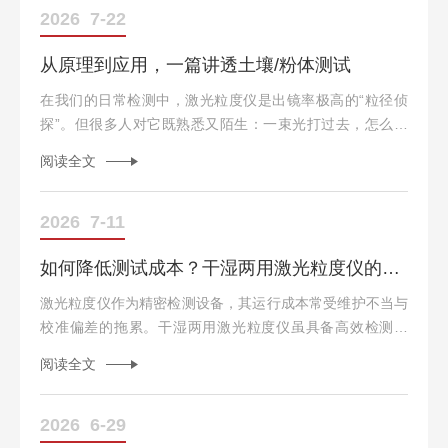
材料领域，粒径控制在1-10微米可平衡离子传输速率与振实
2026
7-22
密度；在制药行业，药物颗粒的粒径直接影响其溶解速率和
从原理到应用，一篇讲透土壤/粉体测试
体内吸收效率。随着新能源、半导体、医药等高档制造业的
快速发展，粒径分析已成为产品研发与质量控制中重要的
在我们的日常检测中，激光粒度仪是出镜率极高的“粒径侦
技...
探”。但很多人对它既熟悉又陌生：一束光打过去，怎么就
知道颗粒有多细？测出来的数据到底准不准？今天，我们不
阅读全文
堆砌晦涩的公式，结合三峡库区的真实科研案例，带你从原
理到实操，彻底看懂激光粒度仪。01原理篇：一束光的“旅
行”想象一下，当你用手电筒照射一杯泥水，光线穿透时会
2026
7-11
发生散射。激光粒度仪正是利用了这一物理现象：小颗粒-
如何降低测试成本？干湿两用激光粒度仪的维护与校准攻略
对大角度散射光贡献大大颗粒-对小角度散射光贡献大仪器
通过探测器接收这些散射光，并依据米氏散射理论进行反
激光粒度仪作为精密检测设备，其运行成本常受维护不当与
演，最终得出...
校准偏差的拖累。干湿两用激光粒度仪虽具备高效检测能
力，但若忽视维护与校准规范，易导致数据失真、部件损耗
阅读全文
加速，甚至引发高昂的维修费用。本文从实操层面提供降本
攻略，助力设备长效稳定运行。一、日常维护：预防性管理
的核心1.光学系统防护每日测试后清洁检测窗口与透镜，避
2026
6-29
免残留样品污染光学路径。定期检查激光器功率，若衰减