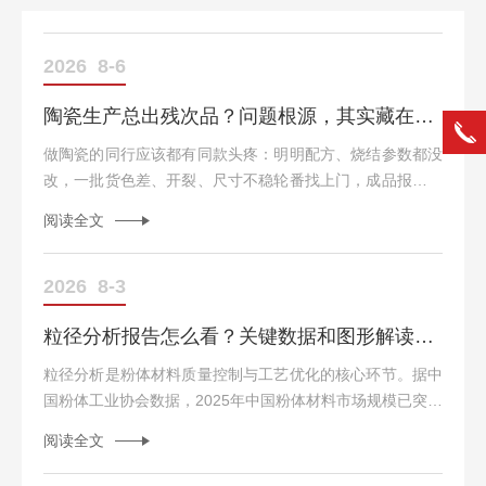
2026
8-6
陶瓷生产总出残次品？问题根源，其实藏在粉体检测第一步
做陶瓷的同行应该都有同款头疼：明明配方、烧结参数都没
改，一批货色差、开裂、尺寸不稳轮番找上门，成品报废率
居高不下，返工成本直接拉高。很多人第一反应去查窑炉、
阅读全文
调成型设备，但很少有人意识到——麻烦早在原料粉体阶段
就埋下了隐患。陶瓷成品的力学、外观、热学性能，核心决
定权不在烧结，而在粉体本身：颗粒大小、粒径分布、颗粒
2026
8-3
形貌、分散状态，从根源影响堆积密度、烧结均匀度。只盯
粒径分析报告怎么看？关键数据和图形解读方法
着后端成品检测，完全是舍本逐末。粉体前处理：别让取
样、粉碎拖垮整批检测数据一套靠谱的管控流程，第一步是
粒径分析是粉体材料质量控制与工艺优化的核心环节。据中
做好标准化样品...
国粉体工业协会数据，2025年中国粉体材料市场规模已突破
8000亿元，涵盖新能源电池材料、医药辅料、精细化工、食
阅读全文
品加工等数十个行业。粒径分布直接影响材料的溶解速率、
反应活性、流动性、堆积行为及批次一致性。在锂电池正极