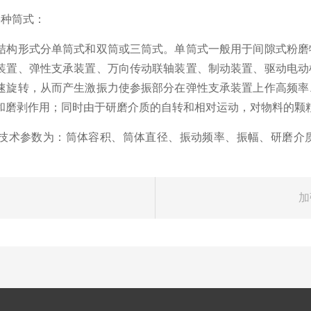
3种筒式：
形式分单筒式和双筒或三筒式。单筒式一般用于间隙式粉磨
装置、弹性支承装置、万向传动联轴装置、制动装置、驱动电动
速旋转，从而产生激振力使参振部分在弹性支承装置上作高频率
和磨剥作用；同时由于研磨介质的自转和相对运动，对物料的颗
技术参数为：筒体容积、筒体直径、振动频率、振幅、研磨介
加