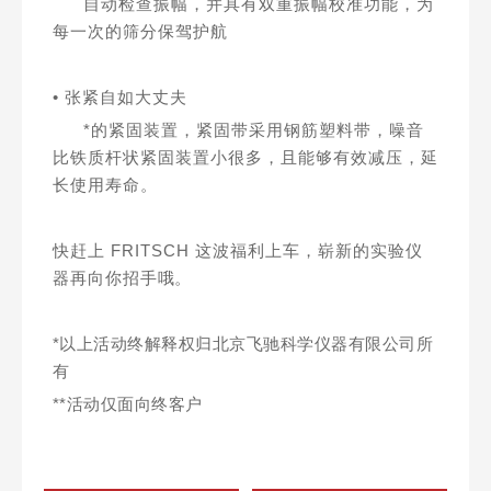
自动检查振幅，并具有双重振幅校准功能，为
每一次的筛分保驾护航
• 张紧自如大丈夫
*的紧固装置，紧固带采用钢筋塑料带，噪音
比铁质杆状紧固装置小很多，且能够
有效减压，延
长使用寿命。
快赶上 FRITSCH 这波福利上车，崭新的实验仪
器再向你招手
哦。
*以上活动终解释权归北京飞驰科学仪器有限公司所
有
**活动仅面向终客户